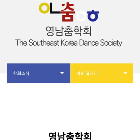
학회소식
학회 갤러리
학회소개
공지사항
논문투고
입회안내
학회사업
학회 갤러리
영남춤학회
학술대회
자유게시판