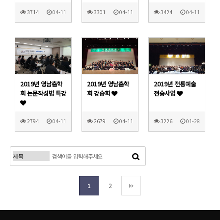
3714
04-11
3301
04-11
3424
04-11
2019년 영남춤학
2019년 영남춤학
2019년 전통예술
회 논문작성법 특강
회 강습회
전승사업
2794
04-11
2679
04-11
3226
01-28
2
1