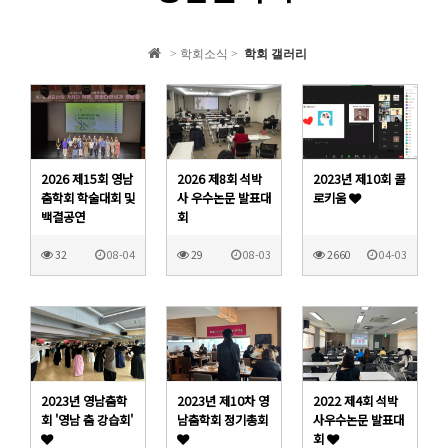
학회 자료집
> 학회소식 >
학회 갤러리
학회소식
2026 제15회 영남
2026 제8회 석박
2023년 제10회 콜
춤학회 학술대회 및
사 우수논문 발표대
로키움
백결공연
회
32
08-04
29
08-03
2660
04-03
2023년 영남춤학
2023년 제10차 영
2022 제4회 석박
회 '영남 춤 강습회'
남춤학회 정기총회
사우수논문 발표대
회