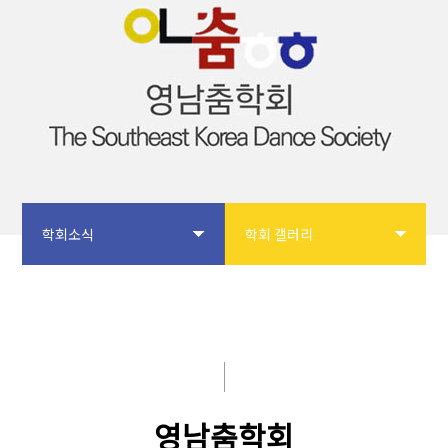
학회소식
학회 갤러리
학회소개
공지사항
논문투고
입회안내
학회사업
학회 갤러리
영남춤학회
학술대회
자유게시판