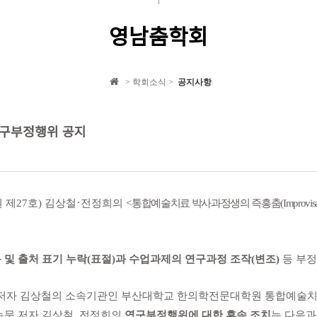
영남춤학회
> 학회소식 >
공지사항
 연구부정행위 공지
·
 제
27
호
)
김상철
전정희의
<
통합예술치료 박사과정생의 즉흥춤
(Improvisa
 및 출처 표기 누락
(
표절
)
과 수업과제의 연구과정 조작
(
변조
)
등 부
 저자 김상철의 소속기관인 부산대학교 한의학전문대학원 통합예술
논문 저자 김상철
,
전정희의
연구부정행위에 대한 후속 조치
는 다음과