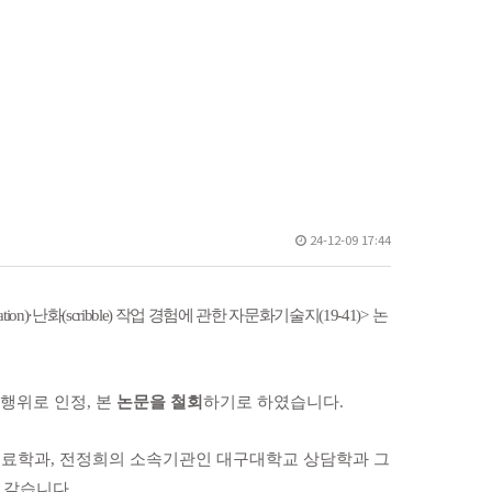
24-12-09 17:44
tion)·
난화
(scribble)
작업 경험에 관한 자문화기술지
(19-41)>
논
정행위로 인정
,
본
논문을 철회
하기로 하였습니다
.
치료학과
,
전정희의 소속기관인 대구대학교 상담학과 그
 같습니다
.