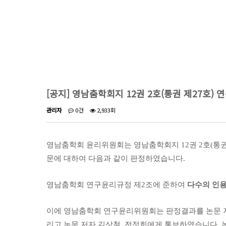
[공지] 영남춤학회지 12권 2호(통권 제27호)
관리자
0건
2,933회
영남춤학회 윤리위원회는 영남춤학회지
12
권
2
호
(
통권
문에 대하여 다음과 같이 판정하였습니다
.
영남춤학회 연구윤리규정 제
2
조에 준하여
다수의 인용
이에 영남춤학회 연구윤리위원회는 판정결과를 논문
리고 논문 저자 김상철
,
전정희에게 통보하였습니다
.