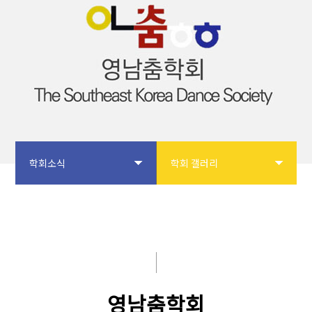
학회소식
학회 갤러리
학회소개
공지사항
논문투고
입회안내
학회사업
학회 갤러리
영남춤학회
학술대회
자유게시판