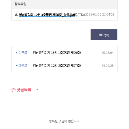
첨부파일
185회 다운로드 | DATE : 2025-01-05 21:04:28
영남춤학회 12권 3호통권 제28호_압축.pdf
(3.0M)
목록
이전글
영남춤학회지 13권 1호(통권 제29호)
25.05.04
다음글
영남춤학회지 12권 2호(통권 제27호)
24.09.25
댓글목록
등록된 댓글이 없습니다.