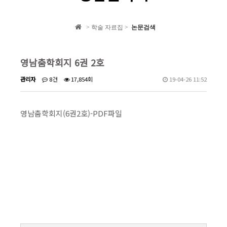
학회 자료집
> 학술 자료집 >
논문검색
학회소식
영남춤학회지 6권 2호
관리자
8건
17,854회
19-04-26 11:52
영남춤학회지(6권2호)-PDF파일