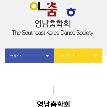
학회소식
학회 갤러리
학회소개
공지사항
논문투고
입회안내
학회사업
학회 갤러리
영남춤학회
학술대회
자유게시판